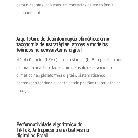
c
omunicadores
indígenas em contextos de emergência
socioambiental.
Arquitetura da
d
esinformação
c
limática: uma
t
axonomia de
e
stratégias,
a
tores e
m
odelos
t
eóricos no
e
cossistema
d
igital
Márcio Carneiro (UFMA) e Lauro Moraes (UnB) organizam
um
panorama analítico das engrenagens do negacionismo
climático nas plataformas digitais,
sistematizando
abordagens teóricas e identificando padrões recorrentes de
atuação.
Performatividade algorítmica do
TikTok, Antropoceno e
e
xtrativismo
d
igital no Brasil